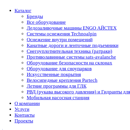
Оснежение внутри помещений
Канатные дороги и ленточные подъемники
Снегоуплотнительная техника (ратраки)
Противолавинные системы sats-avalanche
Оборудование безопасности на склонах
Оборудование для сноупарков
Искусственные покрытия
Велосипедные крепления Partech
Летние программы для ГЛК
РВД (рукава высокого давления) и Гидранты для с
Мобильная насосная станция
О компании
Услуги
Контакты
Проекты
+7 (499) 480-90-23
+7 (926) 582-74-19
info@gtcenter.ru