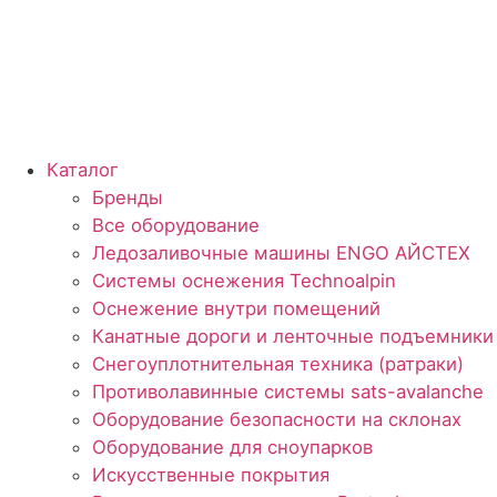
Каталог
Бренды
Все оборудование
Ледозаливочные машины ENGO АЙСТЕХ
Системы оснежения Technoalpin
Оснежение внутри помещений
Канатные дороги и ленточные подъемники
Снегоуплотнительная техника (ратраки)
Противолавинные системы sats-avalanche
Оборудование безопасности на склонах
Оборудование для сноупарков
Искусственные покрытия
Велосипедные крепления Partech
Летние программы для ГЛК
РВД (рукава высокого давления) и Гидранты 
Мобильная насосная станция
О компании
Услуги